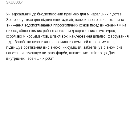
SKU00051
Універсальний дрібнодисперсний праймер для мінеральних підстав.
Застосовується для підвищення адгезії, поверхневого закріплення та
зниження водопоглинання гігроскопічних основ перед виконанням на
них оздоблювальних робіт (нанесення декоративних штукатурок,
особливо мікроцементов, шпаклівок, наклеювання шпалер, фарбування і
т.д.). Запобігає пересихання розчинних сумішей в тонкому шарі,
підвищує розтікання вирівнюючих сумішей, забезпечує рівномірне
нанесення, зменшує витрату фарби, шпалерних клеїв тощо. Для
внутрішніх і зовнішніх робіт.