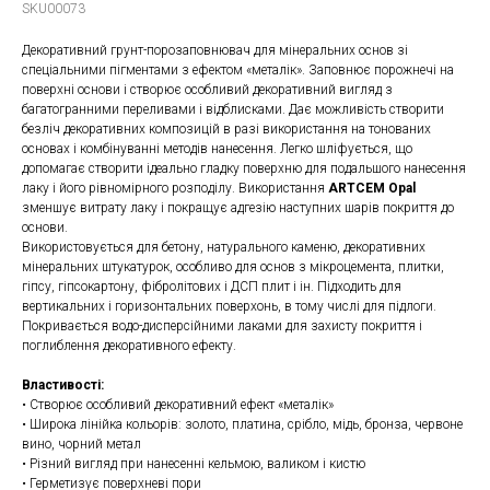
SKU00073
Декоративний грунт-порозаповнювач для мінеральних основ зі
спеціальними пігментами з ефектом «металік». Заповнює порожнечі на
поверхні основи і створює особливий декоративний вигляд з
багатогранними переливами і відблисками. Дає можливість створити
безліч декоративних композицій в разі використання на тонованих
основах і комбінуванні методів нанесення. Легко шліфується, що
допомагає створити ідеально гладку поверхню для подальшого нанесення
лаку і його рівномірного розподілу. Використання
ARTCEM Opal
зменшує витрату лаку і покращує адгезію наступних шарів покриття до
основи.
Використовується для бетону, натурального каменю, декоративних
мінеральних штукатурок, особливо для основ з мікроцемента, плитки,
гіпсу, гіпсокартону, фібролітових і ДСП плит і ін. Підходить для
вертикальних і горизонтальних поверхонь, в тому числі для підлоги.
Покривається водо-дисперсійними лаками для захисту покриття і
поглиблення декоративного ефекту.
Властивості:
• Створює особливий декоративний ефект «металік»
• Широка лінійка кольорів: золото, платина, срібло, мідь, бронза, червоне
вино, чорний метал
• Різний вигляд при нанесенні кельмою, валиком і кистю
• Герметизує поверхневі пори